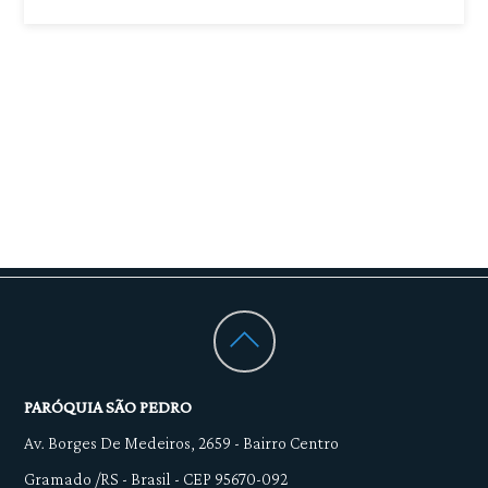
PARÓQUIA SÃO PEDRO
Av. Borges De Medeiros, 2659
-
Bairro Centro
Gramado /RS - Brasil - CEP 95670-092