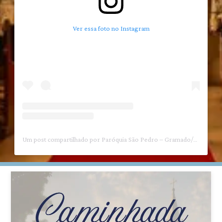
Ver essa foto no Instagram
Um post compartilhado por Paróquia São Pedro – Gramado/RS (@igrejasaopedro.gramado)